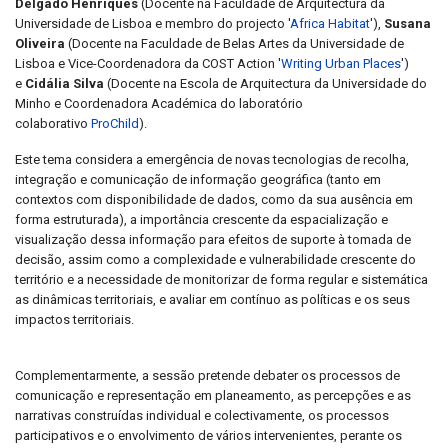
Delgado Henriques
(Docente na Faculdade de Arquitectura da
Universidade de Lisboa e membro do projecto '
Africa
Habitat
'),
Susana
Oliveira
(Docente na Faculdade de Belas Artes da Universidade de
Lisboa e Vice-Coordenadora da COST Action '
Writing Urban Places
')
e
Cidália Silva
(Docente na Escola de Arquitectura da Universidade do
Minho e Coordenadora Académica do laboratório
colaborativo
ProChild
).
Este tema considera a emergência de novas tecnologias de recolha,
integração e comunicação de informação geográfica (tanto em
contextos com disponibilidade de dados, como da sua ausência em
forma estruturada), a importância crescente da espacialização e
visualização dessa informação para efeitos de suporte à tomada de
decisão, assim como a complexidade e vulnerabilidade crescente do
território e a necessidade de monitorizar de forma regular e sistemática
as dinâmicas territoriais, e avaliar em contínuo as políticas e os seus
impactos territoriais.
Complementarmente, a sessão pretende debater os processos de
comunicação e representação em planeamento, as percepções e as
narrativas construídas individual e colectivamente, os processos
participativos e o envolvimento de vários intervenientes, perante os